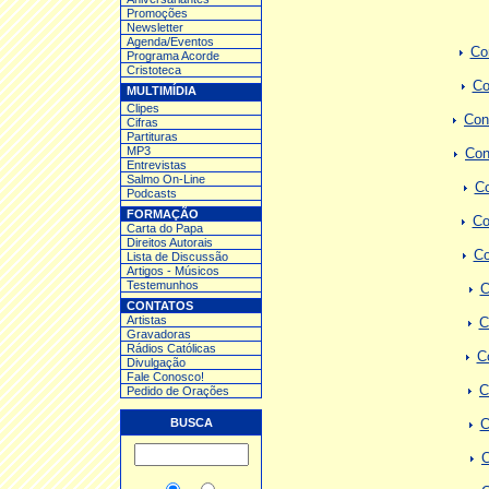
Promoções
Newsletter
Agenda/Eventos
Co
Programa Acorde
Cristoteca
Co
MULTIMÍDIA
Clipes
Con
Cifras
Partituras
MP3
Con
Entrev
istas
Salmo On-Line
Co
Podcasts
FORMAÇÃO
Co
Carta do Papa
Direitos Autorais
Co
Lista de Discussão
Artigos - Músicos
Testemunhos
C
CONTATOS
Artistas
C
Gravadoras
Rádios Católicas
C
Divulgação
Fale Conosco!
C
Pedido de Orações
BUSCA
C
C