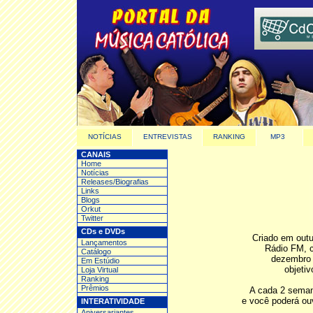
NOTÍCIAS
ENTREVISTAS
RANKING
MP3
CANAIS
Home
Notícias
Releases/Biografias
Links
Blogs
Orkut
Twitter
CDs e DVDs
Criado em outu
Lançamentos
Rádio FM, c
Catálogo
dezembro 
Em Estúdio
objeti
Loja Virtual
Ranking
Prêmios
A cada 2 seman
e você poderá ou
INTERATIVIDADE
Aniversariantes