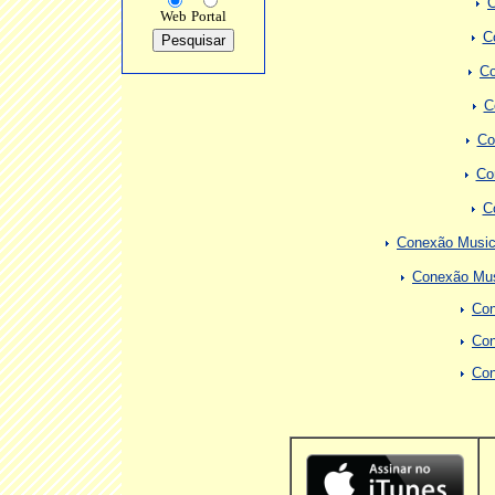
C
Web
Portal
C
Co
C
Co
Co
C
Conexão Music
Conexão Mus
Con
Con
Con