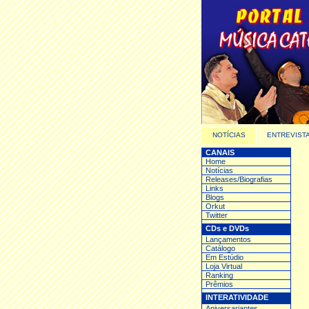
NOTÍCIAS
ENTREVIST
CANAIS
Home
Notícias
Releases/Biografias
Links
Blogs
Orkut
Twitter
CDs e DVDs
Lançamentos
Catálogo
Em Estúdio
Loja Virtual
Ranking
Prêmios
INTERATIVIDADE
Aniversariantes