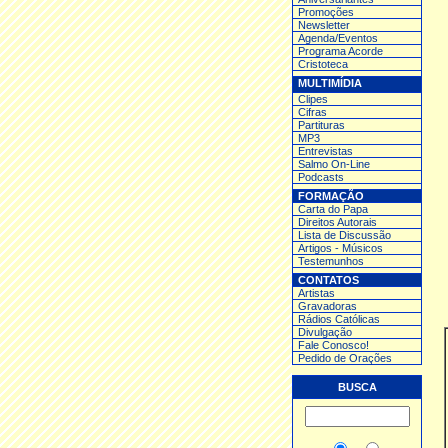
Promoções
Newsletter
Agenda/Eventos
Programa Acorde
Cristoteca
MULTIMÍDIA
Clipes
Cifras
Partituras
MP3
Entrev
istas
Salmo On-Line
Podcasts
FORMAÇÃO
Carta do Papa
Direitos Autorais
Lista de Discussão
Artigos - Músicos
Testemunhos
CONTATOS
Artistas
Gravadoras
Rádios Católicas
Divulgação
Fale Conosco!
Pedido de Orações
BUSCA