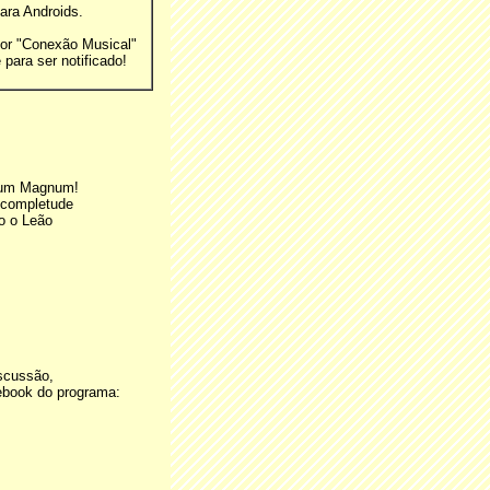
ara Androids.
or "Conexão Musical"
 para ser notificado!
dium Magnum!
ncompletude
o o Leão
scussão,
ebook do programa: