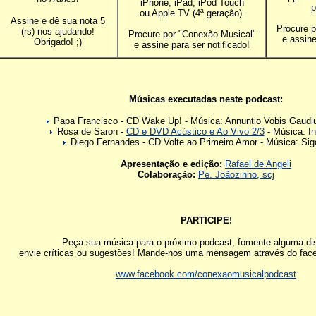
iPhone, iPad, iPod Touch
p
ou Apple TV (4ª geração).
Assine e dê sua nota 5
Procure p
(rs) nos ajudando!
Procure por "Conexão Musical"
e assine
Obrigado! ;)
e assine para ser notificado!
Músicas executadas neste podcast:
Papa Francisco - CD Wake Up! - Música: Annuntio Vobis Gau
Rosa de Saron -
CD e DVD Acústico e Ao Vivo 2/3
- Música: I
Diego Fernandes - CD Volte ao Primeiro Amor - Música: Sig
Apresentação e edição:
Rafael de Angeli
Colaboração:
Pe. Joãozinho, scj
PARTICIPE!
Peça sua música para o próximo podcast, fomente alguma di
envie críticas ou sugestões! Mande-nos uma mensagem através do fac
www.facebook.com/conexaomusicalpodcast