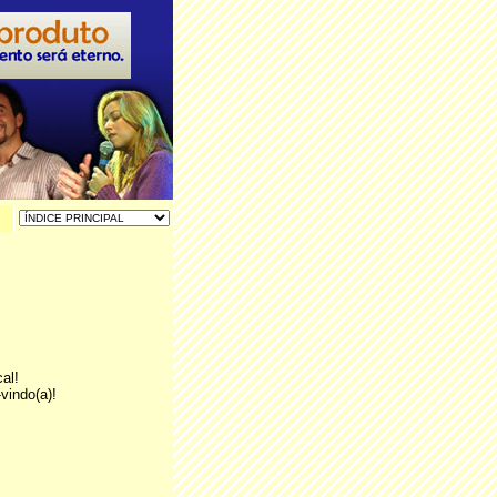
al!
vindo(a)!