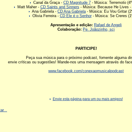
Canal da Graça -
CD Magnitude 7
- Música: Terremoto (4º
Matt Maher -
CD Saints and Sinners
- Música: Because He Lives - 
Ana Gabriela -
CD Ana Gabriela
- Música: Eu Vou Gritar (2º
Olivia Ferreira -
CD Ele é o Senhor
- Música: Se Creres (1º
Apresentação e edição:
Rafael de Angeli
Colaboração:
Pe. Joãozinho, scj
PARTICIPE!
Peça sua música para o próximo podcast, fomente alguma di
envie críticas ou sugestões! Mande-nos uma mensagem através do fac
www.facebook.com/conexaomusicalpodcast
Envie esta página para um ou mais amigos!
ar...