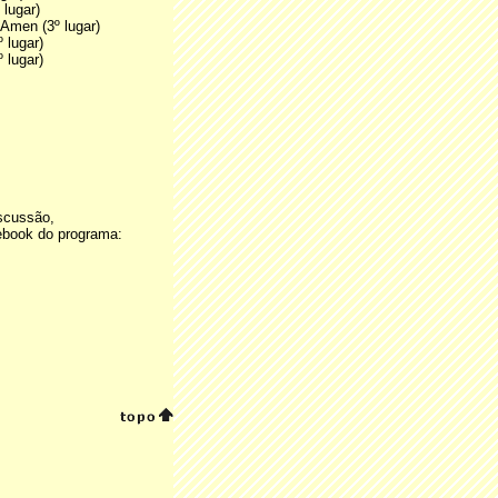
 lugar)
Amen (3º lugar)
 lugar)
 lugar)
scussão,
ebook do programa: