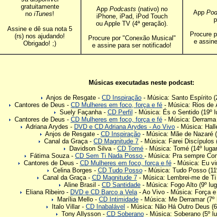
gratuitamente
App
Podcasts
(nativo) no
App
Pod
no
iTunes
!
iPhone, iPad, iPod Touch
p
ou Apple TV (4ª geração).
Assine e dê sua nota 5
Procure p
(rs) nos ajudando!
Procure por "Conexão Musical"
e assine
Obrigado! ;)
e assine para ser notificado!
Músicas executadas neste podcast:
Anjos de Resgate -
CD Inspiração
- Música: Santo Espírito (2
Cantores de Deus -
CD Mulheres em foco, força e fé
- Música: Rios de Á
Suely Façanha -
CD Perfil
- Música: És o Sentido (19º l
Cantores de Deus -
CD Mulheres em foco, força e fé
- Música: Derrama t
Adriana Arydes -
DVD e CD Adriana Arydes - Ao Vivo
- Música: Halle
Anjos de Resgate -
CD Inspiração
- Música: Mãe de Nazaré (1
Canal da Graça -
CD Magnitude 7
- Música: Farei Discípulos (
Davidson Silva -
CD Tomé
- Música: Tomé (14º lugar
Fátima Souza -
CD Sem Ti Nada Posso
- Música: Pra sempre Cont
Cantores de Deus -
CD Mulheres em foco, força e fé
- Música: Eu vim
Celina Borges -
CD Tudo Posso
- Música: Tudo Posso (11º
Canal da Graça -
CD Magnitude 7
- Música: Lembrei-me de Ti 
Aline Brasil -
CD Santidade
- Música: Fogo Alto (9º lug
Eliana Ribeiro -
DVD e CD Barco a Vela
- Ao Vivo - Música: Força e V
Marília Mello -
CD Intimidade
- Música: Me Derramar (7º 
Italo Villar -
CD Inabalável
- Música: Não Há Outro Deus (6º
Tony Allysson -
CD Soberano
- Música: Soberano (5º lu