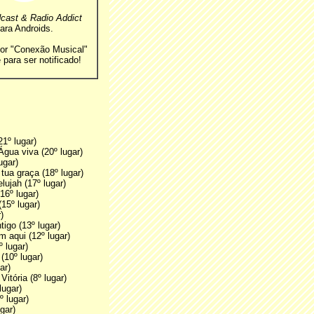
cast & Radio Addict
ara Androids.
or "Conexão Musical"
 para ser notificado!
1º lugar)
gua viva (20º lugar)
ugar)
ua graça (18º lugar)
lujah (17º lugar)
6º lugar)
15º lugar)
)
igo (13º lugar)
 aqui (12º lugar)
 lugar)
(10º lugar)
ar)
itória (8º lugar)
lugar)
 lugar)
gar)