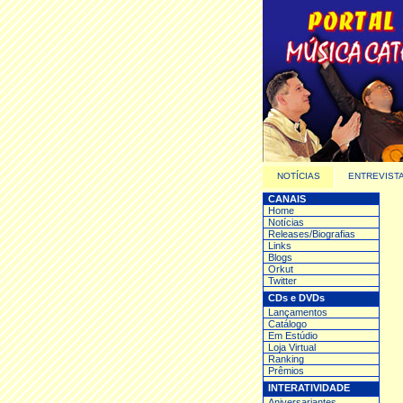
NOTÍCIAS
ENTREVIST
CANAIS
Home
Notícias
Releases/Biografias
Links
Blogs
Orkut
Twitter
CDs e DVDs
Lançamentos
Catálogo
Em Estúdio
Loja Virtual
Ranking
Prêmios
INTERATIVIDADE
Aniversariantes