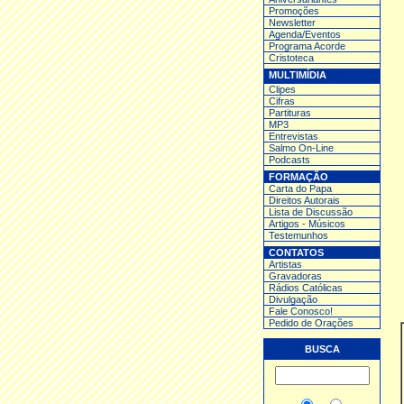
Promoções
Newsletter
Agenda/Eventos
Programa Acorde
Cristoteca
MULTIMÍDIA
Clipes
Cifras
Partituras
MP3
Entrev
istas
Salmo On-Line
Podcasts
FORMAÇÃO
Carta do Papa
Direitos Autorais
Lista de Discussão
Artigos - Músicos
Testemunhos
CONTATOS
Artistas
Gravadoras
Rádios Católicas
Divulgação
Fale Conosco!
Pedido de Orações
BUSCA