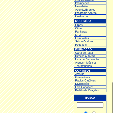
Promoções
Newsletter
Agenda/Eventos
Programa Acorde
Cristoteca
MULTIMÍDIA
Clipes
Cifras
Partituras
MP3
Entrev
istas
Salmo On-Line
Podcasts
FORMAÇÃO
Carta do Papa
Direitos Autorais
Lista de Discussão
Artigos - Músicos
Testemunhos
CONTATOS
Artistas
Gravadoras
Rádios Católicas
Divulgação
Fale Conosco!
Pedido de Orações
BUSCA