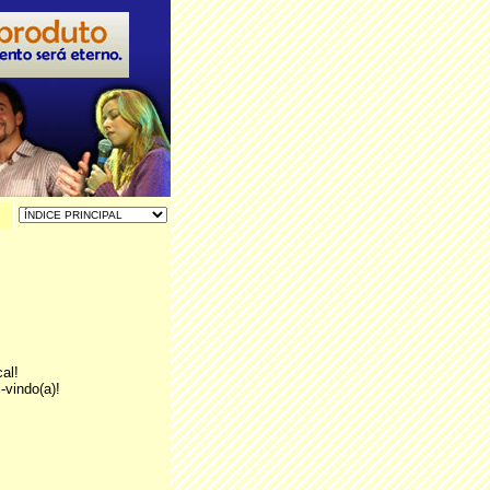
al!
vindo(a)!