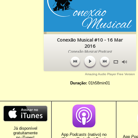
Conexão Musical #10 - 16 Mar
2016
Conexão Musical Podcast
Portal da Música Católica
Amazing Audio Player Free Version
Duração:
01h58min01
Já disponível
gratuitamente
App
Podcasts
(nativo) no
App
Pod
no
iTunes
!