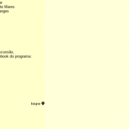
ar
ete Mares
anges
scussão,
ebook do programa: