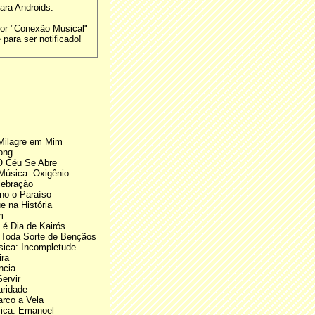
ara Androids.
or "Conexão Musical"
 para ser notificado!
 Milagre em Mim
ong
O Céu Se Abre
Música: Oxigênio
lebração
no o Paraíso
 na História
m
 é Dia de Kairós
 Toda Sorte de Bençãos
ica: Incompletude
ira
ncia
ervir
aridade
arco a Vela
sica: Emanoel