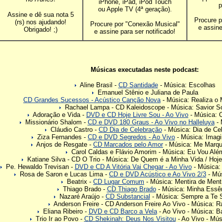
iPhone, iPad, iPod Touch
p
ou Apple TV (4ª geração).
Assine e dê sua nota 5
Procure p
(rs) nos ajudando!
Procure por "Conexão Musical"
e assine
Obrigado! ;)
e assine para ser notificado!
Músicas executadas neste podcast:
Aline Brasil -
CD Santidade
- Música: Escolhas
Emanuel Stênio e Juliana de Paula
CD Grandes Sucessos - Acústico Canção Nova
- Música: Realiza o
Rachael Lampa - CD Kaleidoscope - Música: Savior S
Adoração e Vida -
DVD e CD Hoje Livre Sou - Ao Vivo
- Música: 
Missionário Shalom -
CD e DVD 180 Graus - Ao Vivo no Halleluya
- 
Cláudio Castro -
CD Dia de Celebração
- Música: Dia de Ce
Ziza Fernandes -
CD e DVD Segredos - Ao Vivo
- Música: Imagi
Anjos de Resgate -
CD Marcados pelo Amor
- Música: Me Marque
Carol Caldas e Flávio Amorim - Música: Eu Vou Alé
Katiane Silva - CD O Trio - Música: De Quem é a Minha Vida / Hoje
Pe. Hewaldo Trevisan -
DVD e CD A Vitória Vai Chegar - Ao Vivo
- Música:
Rosa de Saron e Lucas Lima -
CD e DVD Acústico e Ao Vivo 2/3
- Mús
Beatrix -
CD Lugar Comum
- Música: Mentira de Ment
Thiago Brado -
CD Thiago Brado
- Música: Minha Essê
Nazaré Araújo -
CD Substancial
- Música: Sempre a Te S
Anderson Freire - CD Anderson Freire Ao Vivo - Música: R
Eliana Ribeiro -
DVD e CD Barco a Vela
- Ao Vivo - Música: B
Trio Ir ao Povo -
CD Shekinah: Deus Nos Visitou
- Ao Vivo - Mú