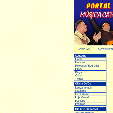
NOTÍCIAS
ENTREVIST
CANAIS
Home
Notícias
Releases/Biografias
Links
Blogs
Orkut
Twitter
CDs e DVDs
Lançamentos
Catálogo
Em Estúdio
Loja Virtual
Ranking
Prêmios
INTERATIVIDADE
Aniversariantes