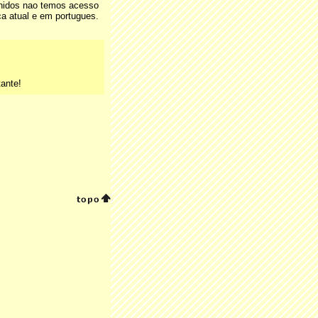
 Unidos nao temos acesso
ca atual e em portugues.
ante!