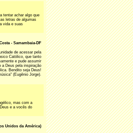
a tentar achar algo que
as letras de algumas
a vida e suas
 Costa - Samambaia-DF
unidade de acessar pela
sico Católico, que tanto
nsamente e pude assumir
 a Deus pela inspiração
lica. Bendito seja Deus!
úsica" (Eugênio Jorge).
angélico, mas com a
 Deus e a vocês do
dos Unidos da América)