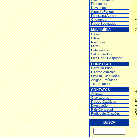
Promoções
L
Newsletter
Agenda/Eventos
E
Programa Acorde
Cristoteca
m
Rádio Beatitudes
m
t
MULTIMÍDIA
Clipes
Cifras
Partituras
MP3
Entrev
istas
Salmo On-Line
Luiz Carv. Responde
FORMAÇÃO
Carta do Papa
Direitos Autorais
Lista de Discussão
Artigos - Músicos
Testemunhos
CONTATOS
H
Artistas
Gravadoras
A
Rádios Católicas
E
Divulgação
Fale Conosco!
g
Pedido de Orações
P
BUSCA