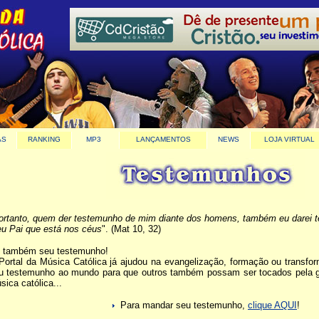
AS
RANKING
MP3
LANÇAMENTOS
NEWS
LOJA VIRTUAL
ortanto, quem der testemunho de mim diante dos homens, também eu darei t
u Pai que está nos céus
". (Mat 10, 32)
 também seu testemunho!
Portal da Música Católica já ajudou na evangelização, formação ou transf
u testemunho ao mundo para que outros também possam ser tocados pela g
sica católica...
Para mandar seu testemunho,
clique AQUI
!