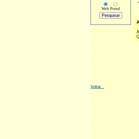
Web
Portal
A
A
Q
Voltar...