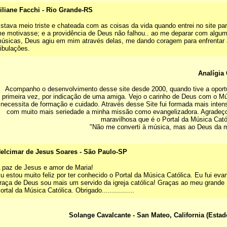
iliane Facchi - Rio Grande-RS
stava meio triste e chateada com as coisas da vida quando entrei no site par
e motivasse; e a providência de Deus não falhou.. ao me deparar com algum
úsicas, Deus agiu em mim através delas, me dando coragem para enfrentar 
ribulações.
Analígia
Acompanho o desenvolvimento desse site desde 2000, quando tive a oport
primeira vez, por indicação de uma amiga. Vejo o carinho de Deus com o Mú
necessita de formação e cuidado. Através desse Site fui formada mais inte
com muito mais seriedade a minha missão como evangelizadora. Agradeço
maravilhosa que é o Portal da Música Cató
"Não me converti à música, mas ao Deus da m
elcimar de Jesus Soares - São Paulo-SP
 paz de Jesus e amor de Maria!
u estou muito feliz por ter conhecido o Portal da Música Católica. Eu fui ev
raça de Deus sou mais um servido da igreja católica! Graças ao meu grande
ortal da Música Católica. Obrigado................
Solange Cavalcante - San Mateo, California (Esta