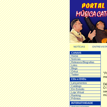
NOTÍCIAS
ENTREVIST
CANAIS
Home
Notícias
Releases/Biografias
Links
Blogs
Orkut
"
P
Twitter
me
CDs e DVDs
Lançamentos
Dê
Catálogo
O 
Em Estúdio
se
Loja Virtual
mú
Ranking
Prêmios
INTERATIVIDADE
Aniversariantes