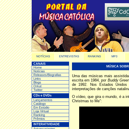
NOTÍCIAS
ENTREVISTAS
RANKING
MP3
CANAIS
MÚSICA SOBRE
Home
Notícias
Releases/Biografias
Uma das músicas mais assistid
Links
escrita em 1984, por
Buddy Gree
Blogs
de 1992. Nos Estados Unidos 
Orkut
interpretações de canções natalin
Twitter
CDs e DVDs
O vídeo, que gira o mundo, é a 
Lançamentos
Christmas to Me”:
Catálogo
Em Estúdio
Loja Virtual
Ranking
Prêmios
INTERATIVIDADE
Aniversariantes