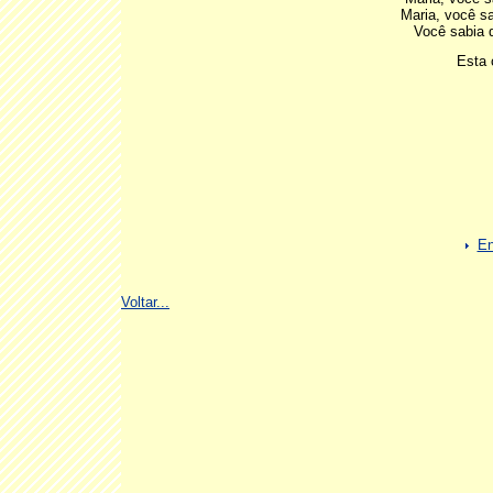
Maria, você s
Você sabia 
Esta 
En
Voltar...