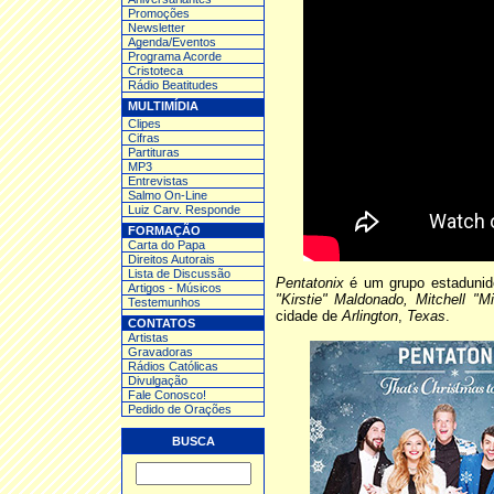
Promoções
Newsletter
Agenda/Eventos
Programa Acorde
Cristoteca
Rádio Beatitudes
MULTIMÍDIA
Clipes
Cifras
Partituras
MP3
Entrev
istas
Salmo On-Line
Luiz Carv. Responde
FORMAÇÃO
Carta do Papa
Direitos Autorais
Lista de Discussão
Pentatonix
é um grupo estadunide
Artigos - Músicos
"Kirstie" Maldonado, Mitchell "M
Testemunhos
cidade de
Arlington
,
Texas
.
CONTATOS
Artistas
Gravadoras
Rádios Católicas
Divulgação
Fale Conosco!
Pedido de Orações
BUSCA