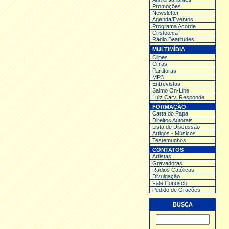
Promoções
Newsletter
Agenda/Eventos
Programa Acorde
Cristoteca
Rádio Beatitudes
MULTIMÍDIA
Clipes
Cifras
Partituras
MP3
Entrev
istas
Salmo On-Line
Luiz Carv. Responde
FORMAÇÃO
Carta do Papa
Direitos Autorais
Lista de Discussão
Artigos - Músicos
Testemunhos
CONTATOS
Artistas
Gravadoras
Rádios Católicas
Divulgação
Fale Conosco!
Pedido de Orações
BUSCA