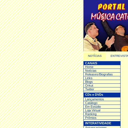
NOTÍCIAS
ENTREVIST
CANAIS
Home
Notícias
Releases/Biografias
Links
Blogs
Orkut
Twitter
CDs e DVDs
Lançamentos
Catálogo
Em Estúdio
Loja Virtual
Ranking
Prêmios
INTERATIVIDADE
Aniversariantes