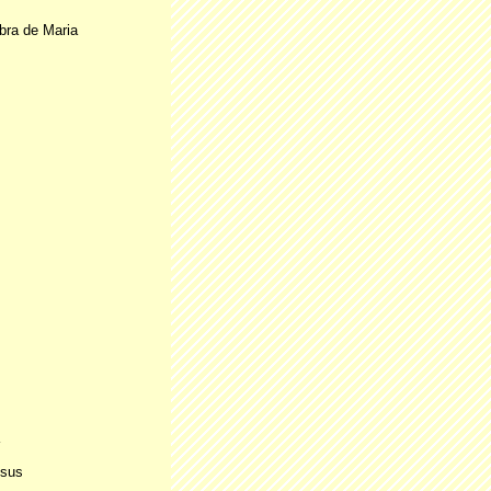
ra de Maria
esus